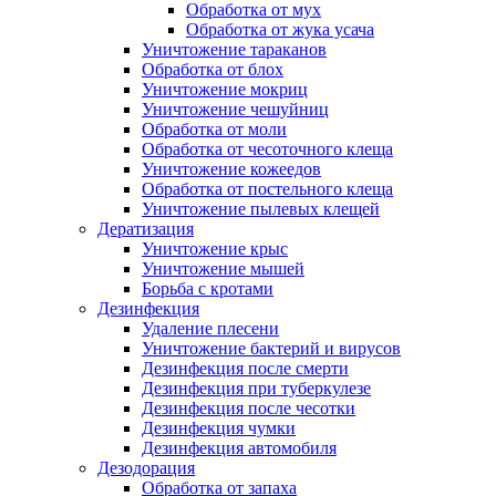
Обработка от мух
Обработка от жука усача
Уничтожение тараканов
Обработка от блох
Уничтожение мокриц
Уничтожение чешуйниц
Обработка от моли
Обработка от чесоточного клеща
Уничтожение кожеедов
Обработка от постельного клеща
Уничтожение пылевых клещей
Дератизация
Уничтожение крыс
Уничтожение мышей
Борьба с кротами
Дезинфекция
Удаление плесени
Уничтожение бактерий и вирусов
Дезинфекция после смерти
Дезинфекция при туберкулезе
Дезинфекция после чесотки
Дезинфекция чумки
Дезинфекция автомобиля
Дезодорация
Обработка от запаха