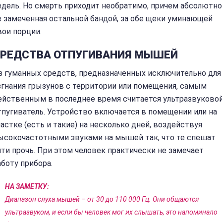
едель. Но смерть приходит необратимо, причем абсолютно
е замеченная остальной бандой, за обе щеки уминающей
вои порции.
РЕДСТВА ОТПУГИВАНИЯ МЫШЕЙ
з гуманных средств, предназначенных исключительно для
згнания грызунов с территории или помещения, самым
ейственным в последнее время считается ультразвуково
тпугиватель. Устройство включается в помещении или на
частке (есть и такие) на несколько дней, воздействуя
ысокочастотными звуками на мышей так, что те спешат
йти прочь. При этом человек практически не замечает
аботу прибора.
НА ЗАМЕТКУ:
Диапазон слуха мышей – от 30 до 110 000 Гц. Они общаются
ультразвуком, и если бы человек мог их слышать, это напоминало