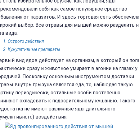
е столь избирательное оружие, как ловушки, яды
арекомендовали себя как самое популярное средство
збавления от паразитов. И здесь торговая сеть обеспечил
ирокий выбор. Все отравы для мышей можно разделить н
ва вида:
Острого действия
Кумулятивные препараты
ервый вид ядов действует на организм, в который он попа
рактически сразу и животное умирает в агонии на глазах у
ородичей. Поскольку основным инструментом доставки
травы внутрь грызуна является еда, то, наблюдая такую
артину периодически, остальные особи постепенно
ачинают охладевать к подозрительному кушанью. Такого
едостатка не имеют различные яды длительного
кумулятивного) воздействия.