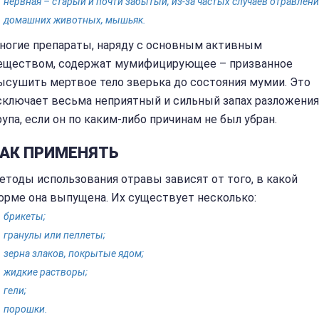
нервная – старый и почти забытый, из-за частых случаев отравлен
домашних животных, мышьяк.
ногие препараты, наряду с основным активным
еществом, содержат мумифицирующее – призванное
ысушить мертвое тело зверька до состояния мумии. Это
сключает весьма неприятный и сильный запах разложения
рупа, если он по каким-либо причинам не был убран.
АК ПРИМЕНЯТЬ
етоды использования отравы зависят от того, в какой
орме она выпущена. Их существует несколько:
брикеты;
гранулы или пеллеты;
зерна злаков, покрытые ядом;
жидкие растворы;
гели;
порошки.