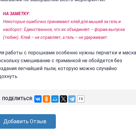
НА ЗАМЕТКУ:
Некоторые ошибочно принимают клей для мышей за гель и
наоборот. Единственное, что их объединяет – форма выпуска
(тюбик). Клей – не отравляет, а гель – не удерживает.
ля работы с порошками особенно нужны перчатки и маска
оскольку смешивание с приманкой не обойдется без
оздания легчайшей пыли, которую можно случайно
дохнуть.
ПОДЕЛИТЬСЯ:
19
Добавить Отзыв