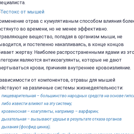
пециалиста.
рименение отрав с кумулятивным способом влияния боле
астянуто во времени, но не менее эффективно.
травляющее вещество, попадая в организм мыши, не
ыводится, и постепенно накапливаясь, в конце концов
бивает жертву. Наиболее распространенными ядами из эт
атегории являются антикоагулянты, которые не дают
вертываться крови, причиняя внутреннее кровоизлияние.
 зависимости от компонентов, отравы для мышей
ействуют на различные системы жизнедеятельности:
пищеварительная – большинство народных средств на основе гипс
либо извести влияют на эту систему;
кровеносная – коагулянты, например – варфарин;
дыхательная – вызывают удушье в результате отказа органов
дыхания (фосфид цинка);