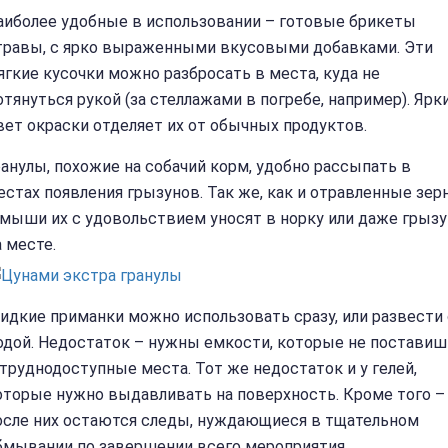
аиболее удобные в использовании – готовые брикеты
травы, с ярко выраженными вкусовыми добавками. Эти
ягкие кусочки можно разбросать в места, куда не
отянуться рукой (за стеллажами в погребе, например). Ярк
вет окраски отделяет их от обычных продуктов.
ранулы, похожие на собачий корм, удобно рассыпать в
естах появления грызунов. Так же, как и отравленные зер
 мыши их с удовольствием уносят в норку или даже грызу
а месте.
идкие приманки можно использовать сразу, или развести 
одой. Недостаток – нужны емкости, которые не поставиш
 труднодоступные места. Тот же недостаток и у гелей,
оторые нужно выдавливать на поверхность. Кроме того –
осле них остаются следы, нуждающиеся в тщательном
бмывании по завершении всего мероприятия.