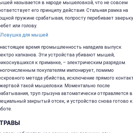
ышей называется в народе мышеловкой, что не совсем
оответствует его принципу действия. Стальная рамка на
ощной пружине срабатывая, попросту перебивает зверьк
ребет или голову.
 настоящее время промышленность наладила выпуск
лектро капканов. Эти устройства убивают мышей,
рикоснувшихся к приманке, – электрическим разрядом.
ногочисленным покупателям импонирует, помимо
ескровного метода убийства, исключение прямого контак
 жертвой такой мышеловки. Моментально после
рабатывания, труп грызуна автоматически отправляется в
пециальный закрытый отсек, и устройство снова готово к
аботе.
ТРАВЫ