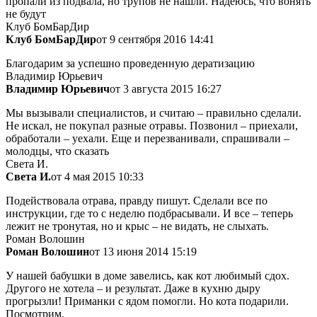
пропали из подвала, но трупов не нашли. Надеюсь, что вонять
не будут
Клуб БомБарДир
Клуб БомБарДир
от 9 сентября 2016 14:41
Благодарим за успешно проведенную дератизацию
Владимир Юрьевич
Владимир Юрьевич
от 3 августа 2015 16:27
Мы вызывали специалистов, и считаю – правильно сделали.
Не искал, не покупал разные отравы. Позвонил – приехали,
обработали – уехали. Еще и перезванивали, спрашивали –
молодцы, что сказать
Света И.
Света И.
от 4 мая 2015 10:33
Подействовала отрава, правду пишут. Сделали все по
инструкции, где то с неделю подбрасывали. И все – теперь
лежит не тронутая, но и крыс – не видать, не слыхать.
Роман Волошин
Роман Волошин
от 13 июня 2014 15:19
У нашей бабушки в доме завелись, как кот любимый сдох.
Другого не хотела – и результат. Даже в кухню дыру
прогрызли! Приманки с ядом помогли. Но кота подарили.
Посмотрим.