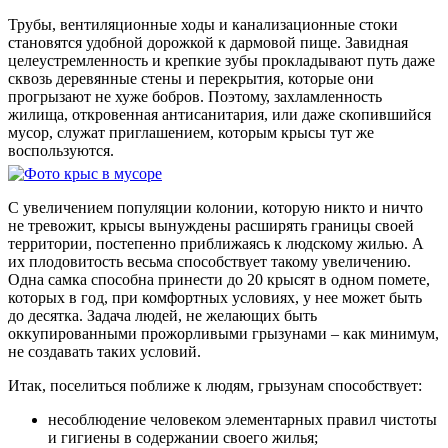
Трубы, вентиляционные ходы и канализационные стоки
становятся удобной дорожкой к дармовой пище. Завидная
целеустремленность и крепкие зубы прокладывают путь даже
сквозь деревянные стены и перекрытия, которые они
прогрызают не хуже бобров. Поэтому, захламленность
жилища, откровенная антисанитария, или даже скопившийся
мусор, служат приглашением, которым крысы тут же
воспользуются.
С увеличением популяции колонии, которую никто и ничто
не тревожит, крысы вынуждены расширять границы своей
территории, постепенно приближаясь к людскому жилью. А
их плодовитость весьма способствует такому увеличению.
Одна самка способна принести до 20 крысят в одном помете,
которых в год, при комфортных условиях, у нее может быть
до десятка. Задача людей, не желающих быть
оккупированными прожорливыми грызунами – как минимум,
не создавать таких условий.
Итак, поселиться поближе к людям, грызунам способствует:
несоблюдение человеком элементарных правил чистоты
и гигиены в содержании своего жилья;