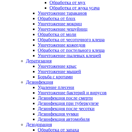
Обработка от мух
Обработка от жука усача
Уничтожение тараканов
Обработка от блох
Уничтожение мокриц
Уничтожение чешуйниц
Обработка от моли
Обработка от чесоточного клеща
Уничтожение кожеедов
Обработка от постельного клеща
Уничтожение пылевых клещей
Дератизация
Уничтожение крыс
Уничтожение мышей
Борьба с кротами
Дезинфекция
Удаление плесени
Уничтожение бактерий и вирусов
Дезинфекция после смерти
Дезинфекция при туберкулезе
Дезинфекция после чесотки
Дезинфекция чумки
Дезинфекция автомобиля
Дезодорация
Обработка от запаха