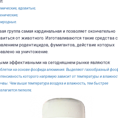
п:
имические, ядовитые;
ехнические;
риродные.
ая группа самая кардинальная и позволяет окончательно
авиться от животного. Изготавливаются такие средства с
авлением родентицидов, фумигантов, действие которых
авлено на уничтожение.
ыми эффективными на сегодняшнем рынке являются:
аблетки на основе фосфида алюминия. Выделяют газообразный фос
нтенсивность которого напрямую зависит от температуры и влажнос
очвы. Чем выше температура воздуха и влажность, тем быстрее
азлагается пилюля;