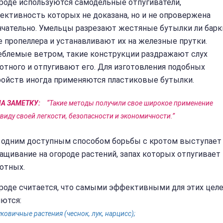
ароде используются самодельные отпугиватели,
ективность которых не доказана, но и не опровержена
нчательно. Умельцы разрезают жестяные бутылки ли барк
 пропеллера и устанавливают их на железные прутки.
еблемые ветром, такие конструкции раздражают слух
отного и отпугивают его. Для изготовления подобных
ройств иногда применяются пластиковые бутылки.
А ЗАМЕТКУ:
“Такие методы получили свое широкое применение
виду своей легкости, безопасности и экономичности.”
 одним доступным способом борьбы с кротом выступает
щивание на огороде растений, запах которых отпугивает
отных.
ароде считается, что самыми эффективными для этих цел
яются:
ковичные растения (чеснок, лук, нарцисс);