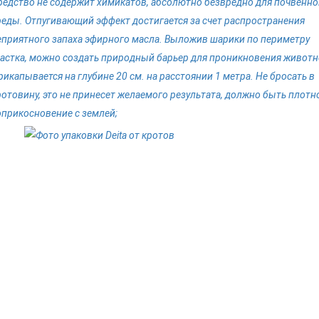
редство не содержит химикатов, абсолютно безвредно для почвенно
реды. Отпугивающий эффект достигается за счет распространения
еприятного запаха эфирного масла. Выложив шарики по периметру
частка, можно создать природный барьер для проникновения животн
рикапывается на глубине 20 см. на расстоянии 1 метра. Не бросать в
ротовину, это не принесет желаемого результата, должно быть плотн
оприкосновение с землей;