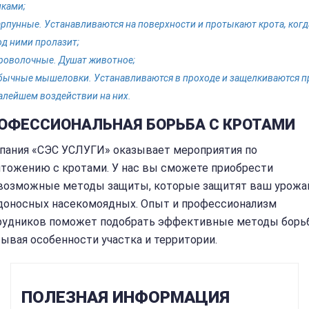
иками;
арпунные. Устанавливаются на поверхности и протыкают крота, когд
од ними пролазит;
роволочные. Душат животное;
бычные мышеловки. Устанавливаются в проходе и защелкиваются п
алейшем воздействии на них.
ОФЕССИОНАЛЬНАЯ БОРЬБА С КРОТАМИ
пания «СЭС УСЛУГИ» оказывает мероприятия по
чтожению с кротами. У нас вы сможете приобрести
возможные методы защиты, которые защитят ваш урожа
доносных насекомоядных. Опыт и профессионализм
рудников поможет подобрать эффективные методы борь
тывая особенности участка и территории.
ПОЛЕЗНАЯ ИНФОРМАЦИЯ