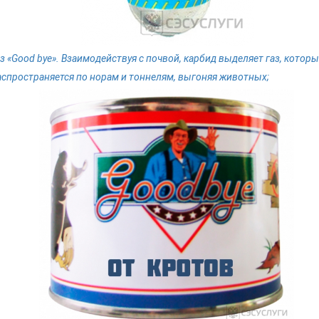
аз «Good bye». Взаимодействуя с почвой, карбид выделяет газ, котор
аспространяется по норам и тоннелям, выгоняя животных;