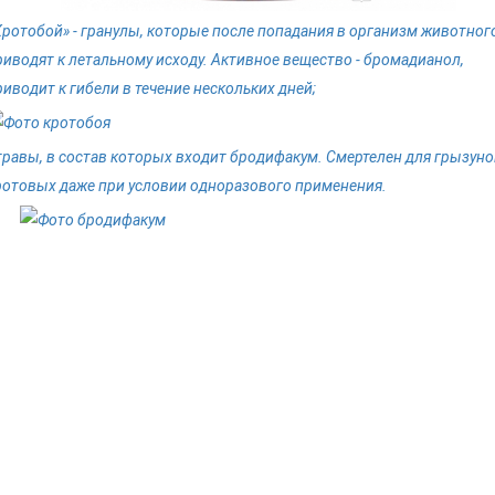
Кротобой» - гранулы, которые после попадания в организм животног
риводят к летальному исходу. Активное вещество - бромадианол,
риводит к гибели в течение нескольких дней;
травы, в состав которых входит бродифакум. Смертелен для грызуно
ротовых даже при условии одноразового применения.