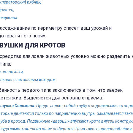
мператорский рябчик;
архатец;
лещевина.
рассаживание по периметру спасет ваш урожай и
отвратит его порчу.
ВУШКИ ДЛЯ КРОТОВ
 средства для ловли животных условно можно разделить 
типа:
иволовушки;
апканы с летальным исходом.
енность первого типа заключается в том, что зверек
ается жив. Выделяется два основных приема:
овушка Соломона.
Представляет собой трубу с подвижными затворк
оторые двигаются только по направлению внутрь. Закапывается така
руба в проход. Подвижные «дверцы» впускают крота внутрь конструк
ткуда самостоятельно он не выберется. Цена такого приспособления