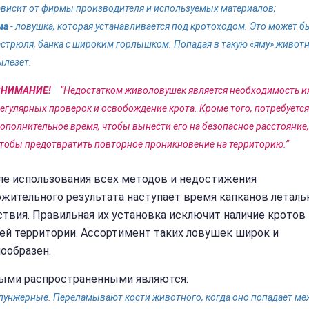
ависит от фирмы производителя и используемых материалов;
ма
- ловушка, которая устанавливается под кротоходом. Это может б
астрюля, банка с широким горлышком. Попадая в такую «яму» животн
ылезет.
ВНИМАНИЕ!
“Недостатком живоловушек является необходимость и
егулярных проверок и освобождение крота. Кроме того, потребуется
ополнительное время, чтобы вынести его на безопасное расстояние,
тобы предотвратить повторное проникновение на территорию.”
ле использования всех методов и недостижения
ожительного результата наступает время капканов леталь
твия. Правильная их установка исключит наличие кротов 
ей территории. Ассортимент таких ловушек широк и
ообразен.
ыми распространенными являются:
лунжерные. Переламывают кости животного, когда оно попадает ме