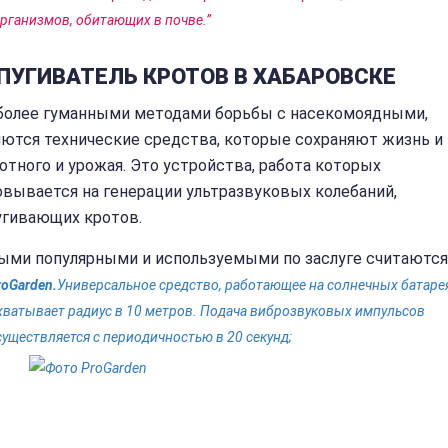
рганизмов, обитающих в почве.”
ПУГИВАТЕЛЬ КРОТОВ В ХАБАРОВСКЕ
более гуманными методами борьбы с насекомоядными,
яются технические средства, которые сохраняют жизнь и
тного и урожая. Это устройства, работа которых
овывается на генерации ультразвуковых колебаний,
угивающих кротов.
ыми популярными и используемыми по заслуге считаются
roGarden.
Универсальное средство, работающее на солнечных батаре
хватывает радиус в 10 метров. Подача виброзвуковых импульсов
существляется с периодичностью в 20 секунд;