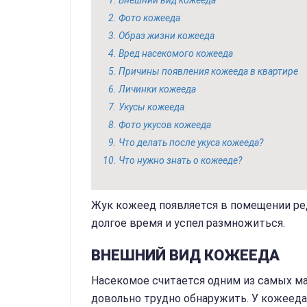
Внешний вид кожееда
Фото кожееда
Образ жизни кожееда
Вред насекомого кожееда
Причины появления кожееда в квартире
Личинки кожееда
Укусы кожееда
Фото укусов кожееда
Что делать после укуса кожееда?
Что нужно знать о кожееде?
Жук кожеед появляется в помещении редк
долгое время и успел размножиться.
ВНЕШНИЙ ВИД КОЖЕЕДА
Насекомое считается одним из самых мал
довольно трудно обнаружить. У кожееда