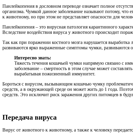
Панлейкопения в дословном переводе означает полное отсутств
организма. Чумкой данное заболевание называют потому, что е
к животному, но при этом не представляет опасности для челов
Панлейкопения – это вирусная патология карантинного характ
Вследствие воздействия вируса у животного происходит пораж
Так как при поражении костного мозга нарушается выработка 
развиваются ярко выраженные симптомы чумки, развиваются ос
Интересно знать:
Тяжесть течения кошачьей чумки напрямую связано с имм
заболевание – смертность в этом случае может составлят
вырабатывая пожизненный иммунитет.
Бороться с вирусом, вызывающим кошачью чумку проблематичн
средств, а в окружающей среде он может жить до 1 года. Поэ
средств. Это исключит риск заражения других питомцев в буд
Передача вируса
Вирус от животного к животному, а также к человеку передает