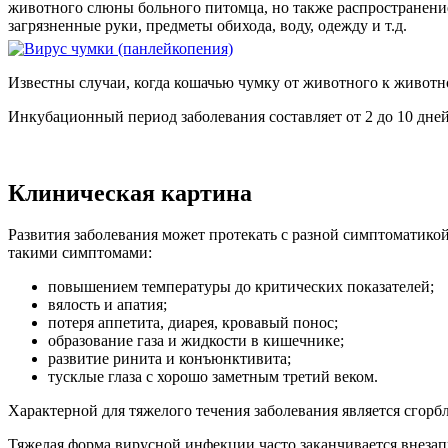
животного слюны больного питомца, но также распространение 
загрязненные руки, предметы обихода, воду, одежду и т.д.
Известны случаи, когда кошачью чумку от животного к животно
Инкубационный период заболевания составляет от 2 до 10 дней 
Клиническая картина
Развития заболевания может протекать с разной симптоматикой
такими симптомами:
повышением температуры до критических показателей;
вялость и апатия;
потеря аппетита, диарея, кровавый понос;
образование газа и жидкости в кишечнике;
развитие ринита и конъюнктивита;
тусклые глаза с хорошо заметным третий веком.
Характерной для тяжелого течения заболевания является сгорбл
Тяжелая форма вирусной инфекции часто заканчивается внеза