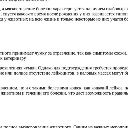
 а мягкое течение болезни характеризуется наличием слабовыр
и, спустя какое-то время после рождения у них развивается гип
я у животных на всю жизнь и только некоторые из них учатся б
ного принимает чумку за отравление, так как симптомы схожи. 
 к ветеринару.
проявлениях чумки. Однако для подтверждения требуется провед
ние или полное отсутствие лейкоцитов, в каловых массах могут
влением, но и с такими болезнями кошек, как кошачий лейкоз, 
животном и течении его болезни, что даст возможность правиль
на полное выздоровление животного. Одним из важных мероприя