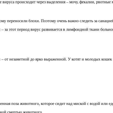
вируса происходит через выделения – мочу, фекалии, рвотные м
му переносили блохи. Поэтому очень важно следить за санацией
– за этот период вирус развивается в лимфоидной ткани больног
 – от незаметной до ярко выраженной. У котят и молодых кошек 
енная поза животного, которое сидит над миской с водой или ед
пной смертью животного.