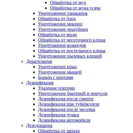
Обработка от мух
Обработка от жука усача
Уничтожение тараканов
Обработка от блох
Уничтожение мокриц
Уничтожение чешуйниц
Обработка от моли
Обработка от чесоточного клеща
Уничтожение кожеедов
Обработка от постельного клеща
Уничтожение пылевых клещей
Дератизация
Уничтожение крыс
Уничтожение мышей
Борьба с кротами
Дезинфекция
Удаление плесени
Уничтожение бактерий и вирусов
Дезинфекция после смерти
Дезинфекция при туберкулезе
Дезинфекция после чесотки
Дезинфекция чумки
Дезинфекция автомобиля
Дезодорация
Обработка от запаха