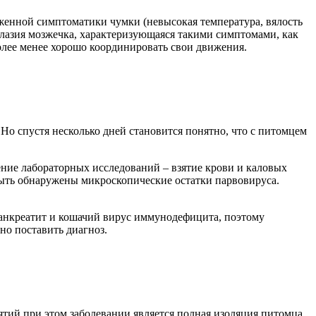
аженной симптоматики чумки (невысокая температура, вялость
оплазия мозжечка, характеризующаяся такими симптомами, как
олее менее хорошо координировать свои движения.
Но спустя несколько дней становится понятно, что с питомцем
ение лабораторных исследований – взятие крови и каловых
 быть обнаружены микроскопические остатки парвовируса.
панкреатит и кошачий вирус иммунодефицита, поэтому
но поставить диагноз.
тий при этом заболевании является полная изоляция питомца,