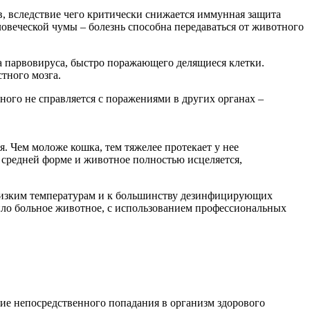
в, вследствие чего критически снижается иммунная защита
ловеческой чумы – болезнь способна передаваться от животного
ца парвовируса, быстро поражающего делящиеся клетки.
тного мозга.
ого не справляется с поражениями в других органах –
. Чем моложе кошка, тем тяжелее протекает у нее
и средней форме и животное полностью исцеляется,
 низким температурам и к большинству дезинфицирующих
жило больное животное, с использованием профессиональных
вие непосредственного попадания в организм здорового