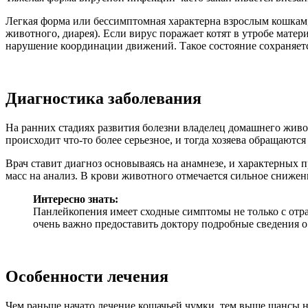
Легкая форма или бессимптомная характерна взрослым кошкам,
животного, диарея). Если вирус поражает котят в утробе матер
нарушение координации движений. Такое состояние сохраняетс
Диагностика заболевания
На ранних стадиях развития болезни владелец домашнего живот
происходит что-то более серьезное, и тогда хозяева обращаются
Врач ставит диагноз основываясь на анамнезе, и характерных 
масс на анализ. В крови животного отмечается сильное сниже
Интересно знать:
Панлейкопения имеет сходные симптомы не только с отра
очень важно предоставить доктору подробные сведения о 
Особенности лечения
Чем раньше начато лечение кошачьей чумки, тем выше шансы 