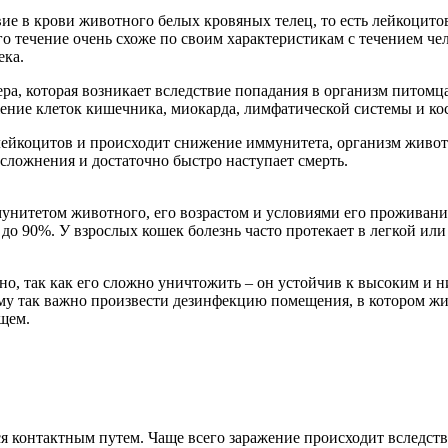
ие в крови животного белых кровяных телец, то есть лейкоцито
го течение очень схоже по своим характеристикам с течением че
ека.
ера, которая возникает вследствие попадания в организм питом
ение клеток кишечника, миокарда, лимфатической системы и кос
лейкоцитов и происходит снижение иммунитета, организм животн
ложнения и достаточно быстро наступает смерть.
унитетом животного, его возрастом и условиями его проживания
ь до 90%. У взрослых кошек болезнь часто протекает в легкой ил
о, так как его сложно уничтожить – он устойчив к высоким и
тому так важно произвести дезинфекцию помещения, в котором 
ущем.
ся контактным путем. Чаще всего заражение происходит вследст