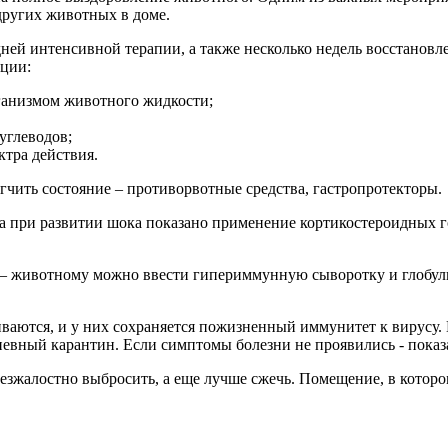
других животных в доме.
ней интенсивной терапии, а также несколько недель восстанов
ции:
ганизмом животного жидкости;
углеводов;
тра действия.
гчить состояние – противорвотные средства, гастропротекторы.
 а при развитии шока показано применение кортикостероидных 
х – животному можно ввести гипериммунную сыворотку и глобул
ются, и у них сохраняется пожизненный иммунитет к вирусу. 
невный карантин. Если симптомы болезни не проявились - показ
безжалостно выбросить, а еще лучше сжечь. Помещение, в которо