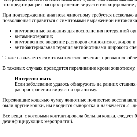
что предотвращает распространение вируса и инфицирование 
При подтверждении диагноза животному требуется несколько д
позволяющая справиться с симптомами выраженной интоксика
внутривенные вливания для восполнения потерянной ор
витаминотерапия;
внутривенное введение растворов аминокислот, жиров и 
антибактериальная терапия антибиотиками широкого спек
Также назначается симптоматическое лечение, призванное обле
В тяжелых случаях проводится переливание крови животному,
Интересно знать
Если заболевание удалось обнаружить на ранних стадия
распространении вируса по организму.
Пережившие кошачью чумку животные полностью восстанавлива
были другие кошки, им вводится сыворотка и назначается 21-д
Все вещи, с которыми контактировала больная кошка, следует 
дезинфицирующих мероприятий.